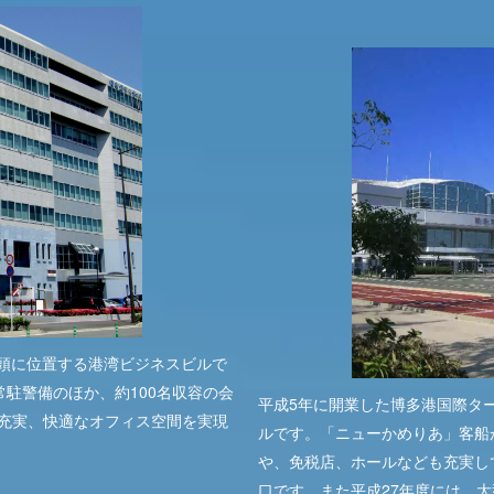
頭に位置する港湾ビジネスビルで
常駐警備のほか、約100名収容の会
平成5年に開業した博多港国際タ
も充実、快適なオフィス空間を実現
ルです。「ニューかめりあ」客船
や、免税店、ホールなども充実し
口です。また平成27年度には、